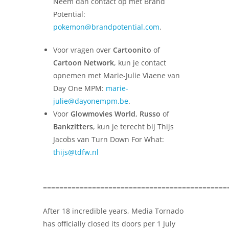
Neem dan contact op met Brand
Potential:
pokemon@brandpotential.com
.
Voor vragen over
Cartoonito
of
Cartoon Network
, kun je contact
opnemen met Marie-Julie Viaene van
Day One MPM:
marie-
julie@dayonempm.be
.
Voor
Glowmovies World
,
Russo
of
Bankzitters
, kun je terecht bij Thijs
Jacobs van Turn Down For What:
thijs@tdfw.nl
=============================================
After 18 incredible years, Media Tornado
has officially closed its doors per 1 July